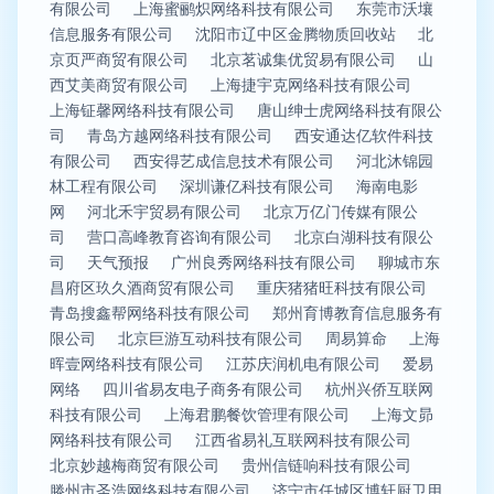
有限公司
上海蜜鹂炽网络科技有限公司
东莞市沃壤
信息服务有限公司
沈阳市辽中区金腾物质回收站
北
京页严商贸有限公司
北京茗诚集优贸易有限公司
山
西艾美商贸有限公司
上海捷宇克网络科技有限公司
上海钲馨网络科技有限公司
唐山绅士虎网络科技有限公
司
青岛方越网络科技有限公司
西安通达亿软件科技
有限公司
西安得艺成信息技术有限公司
河北沐锦园
林工程有限公司
深圳谦亿科技有限公司
海南电影
网
河北禾宇贸易有限公司
北京万亿门传媒有限公
司
营口高峰教育咨询有限公司
北京白湖科技有限公
司
天气预报
广州良秀网络科技有限公司
聊城市东
昌府区玖久酒商贸有限公司
重庆猪猪旺科技有限公司
青岛搜鑫帮网络科技有限公司
郑州育博教育信息服务有
限公司
北京巨游互动科技有限公司
周易算命
上海
晖壹网络科技有限公司
江苏庆润机电有限公司
爱易
网络
四川省易友电子商务有限公司
杭州兴侨互联网
科技有限公司
上海君鹏餐饮管理有限公司
上海文昴
网络科技有限公司
江西省易礼互联网科技有限公司
北京妙越梅商贸有限公司
贵州信链响科技有限公司
滕州市圣浩网络科技有限公司
济宁市任城区博轩厨卫用