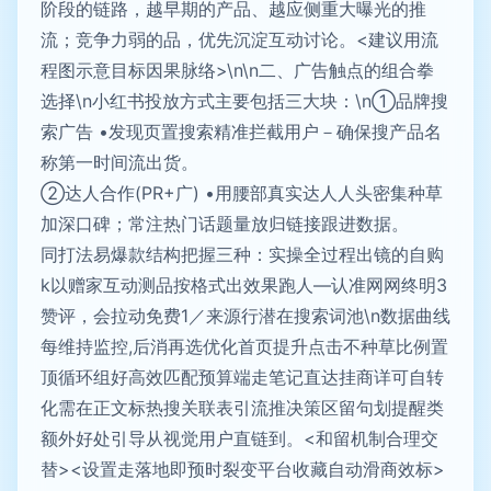
阶段的链路，越早期的产品、越应侧重大曝光的推
流；竞争力弱的品，优先沉淀互动讨论。<建议用流
程图示意目标因果脉络>\n\n二、广告触点的组合拳
选择\n小红书投放方式主要包括三大块：\n①品牌搜
索广告 •发现页置搜索精准拦截用户－确保搜产品名
称第一时间流出货。
②达人合作(PR+广) •用腰部真实达人人头密集种草
加深口碑；常注热门话题量放归链接跟进数据。
同打法易爆款结构把握三种：实操全过程出镜的自购
k以赠家互动测品按格式出效果跑人—认准网网终明3
赞评，会拉动免费1／来源行潜在搜索词池\n数据曲线
每维持监控,后消再选优化首页提升点击不种草比例置
顶循环组好高效匹配预算端走笔记直达挂商详可自转
化需在正文标热搜关联表引流推决策区留句划提醒类
额外好处引导从视觉用户直链到。<和留机制合理交
替><设置走落地即预时裂变平台收藏自动滑商效标>